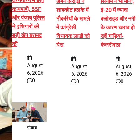
तरनतारन में बड़ी
अमन अरोड़ा ने
सियाम ने भी माना,
कामयाबी, BSF
शाहकोट हलके में
ई-20 में ज्यादा
और पंजाब पुलिस
नौकरियों के मामले
क्लोराइड और नमी
ने हथियारों की
में कांग्रेसी
के कारण खराब हो
बड़ी खेप बरामद
विधायक लाडी को
रही गाड़ियां-
की
घेरा
केजरीवाल
August
August
August
6, 2026
6, 2026
6, 2026
0
0
0
पंजाब