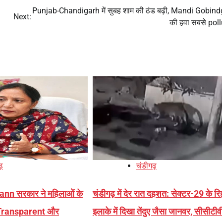
Punjab-Chandigarh में सुबह शाम की ठंड बढ़ी, Mandi Gobin
Next:
की हवा सबसे pol
ढ़
चंडीगढ़
 Mann सरकार ने महिलाओं के
चंडीगढ़ में देर रात दहशत: सेक्टर-29 के र
े Transparent और
इलाके में दिखा तेंदुए जैसा जानवर, सीसीटीवी 