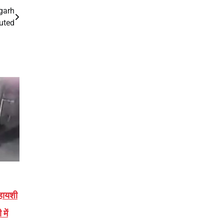
dgarh
luted
िहायशी
में