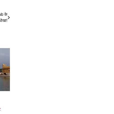
ab के
धोखा!
–