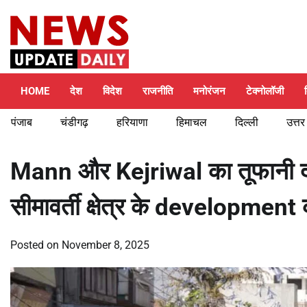
Skip
Saturday, August 8, 2026
to
content
HOME
देश
विदेश
राजनीति
मनोरंजन
टेक्नोलॉजी
पंजाब
चंडीगढ़
हरियाणा
हिमाचल
दिल्ली
उत्तर
Mann और Kejriwal का तूफानी द
सीमावर्ती क्षेत्र के development 
Posted on
November 8, 2025