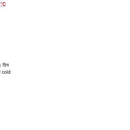
5°C
ै। दिन
ी cold