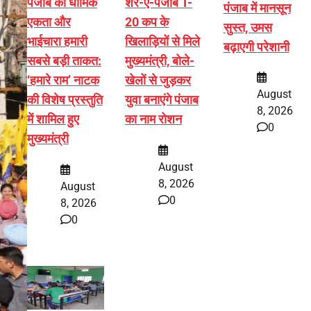
पंजाब की धार्मिक
शेर-ए-पंजाब T-
पंजाब में मानसून
एकता और
20 कप के
सुस्त, उमस
भाईचारा हमारी
खिलाड़ियों से मिले
बढ़ाएगी परेशानी
सबसे बड़ी ताकत:
मुख्यमंत्री, बोले-
‘हमारे राम’ नाटक
खेलों से जुड़कर
August
की विशेष प्रस्तुति
युवा बनाएंगे पंजाब
8, 2026
में शामिल हुए
का नाम रोशन
0
मुख्यमंत्री
August
8, 2026
August
0
8, 2026
0