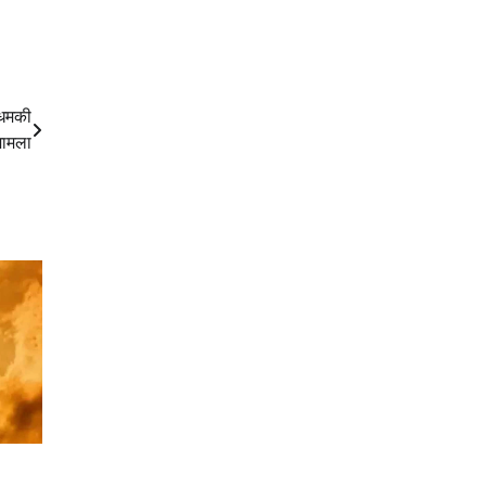
 धमकी
मामला