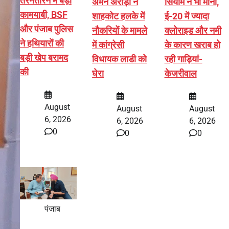
तरनतारन में बड़ी
अमन अरोड़ा ने
सियाम ने भी माना,
कामयाबी, BSF
शाहकोट हलके में
ई-20 में ज्यादा
और पंजाब पुलिस
नौकरियों के मामले
क्लोराइड और नमी
ने हथियारों की
में कांग्रेसी
के कारण खराब हो
बड़ी खेप बरामद
विधायक लाडी को
रही गाड़ियां-
की
घेरा
केजरीवाल
August
August
August
6, 2026
6, 2026
6, 2026
0
0
0
पंजाब