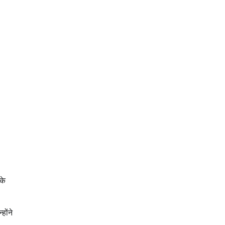
के
होंने