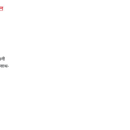
िन
अपनी
े साथ-