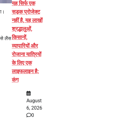
यह सिर्फ एक
सड़क प्रोजेक्ट
या।
नहीं है, यह लाखों
श्रद्धालुओं,
किसानों,
 से लैस
व्यापारियों और
रोजाना यात्रियों
के लिए एक
लाइफलाइन है:
कंग
August
6, 2026
0