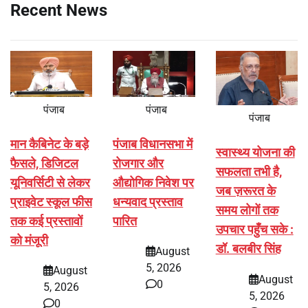
Recent News
पंजाब
पंजाब
पंजाब
मान कैबिनेट के बड़े
पंजाब विधानसभा में
स्वास्थ्य योजना की
फैसले, डिजिटल
रोजगार और
सफलता तभी है,
यूनिवर्सिटी से लेकर
औद्योगिक निवेश पर
जब ज़रूरत के
प्राइवेट स्कूल फीस
धन्यवाद प्रस्ताव
समय लोगों तक
तक कई प्रस्तावों
पारित
उपचार पहुँच सके :
को मंजूरी
डॉ. बलबीर सिंह
August
5, 2026
August
August
0
5, 2026
5, 2026
0