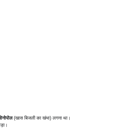
।
मोनोपोल
(खास बिजली का खंभा) लगना था।
पड़ा।