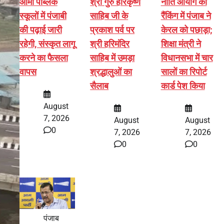
आर्मी पब्लिक
श्री गुरु हरिकृष्ण
नीति आयोग की
स्कूलों में पंजाबी
साहिब जी के
रैंकिंग में पंजाब ने
की पढ़ाई जारी
प्रकाश पर्व पर
केरल को पछाड़ा;
रहेगी, संस्कृत लागू
श्री हरिमंदिर
शिक्षा मंत्री ने
करने का फैसला
साहिब में उमड़ा
विधानसभा में चार
वापस
श्रद्धालुओं का
सालों का रिपोर्ट
सैलाब
कार्ड पेश किया
August
7, 2026
August
August
0
7, 2026
7, 2026
0
0
पंजाब