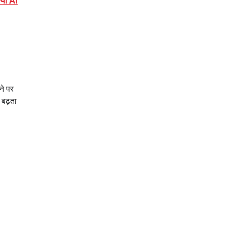
ियो AI
ने पर
 बढ़ता