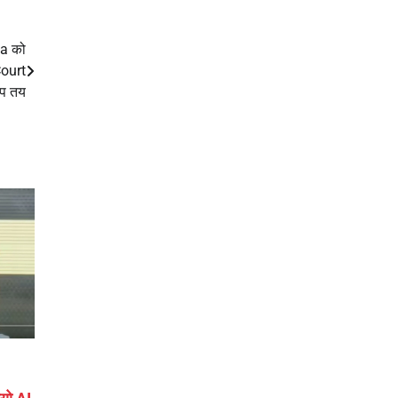
a को
Court
रोप तय