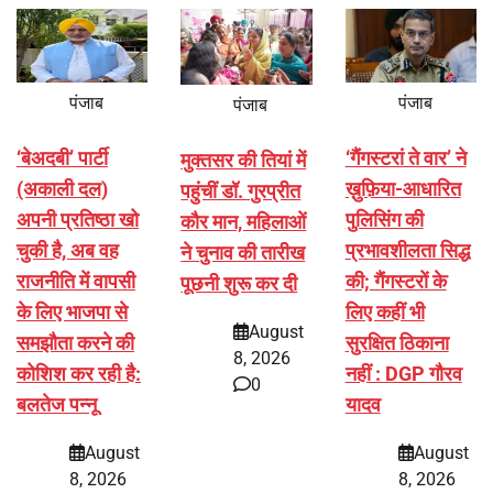
पंजाब
पंजाब
पंजाब
‘बेअदबी’ पार्टी
‘गैंगस्टरां ते वार’ ने
मुक्तसर की तियां में
(अकाली दल)
ख़ुफ़िया-आधारित
पहुंचीं डॉ. गुरप्रीत
अपनी प्रतिष्ठा खो
पुलिसिंग की
कौर मान, महिलाओं
चुकी है, अब वह
प्रभावशीलता सिद्ध
ने चुनाव की तारीख
राजनीति में वापसी
की; गैंगस्टरों के
पूछनी शुरू कर दी
के लिए भाजपा से
लिए कहीं भी
August
समझौता करने की
सुरक्षित ठिकाना
8, 2026
कोशिश कर रही है:
नहीं : DGP गौरव
0
बलतेज पन्नू
यादव
August
August
8, 2026
8, 2026