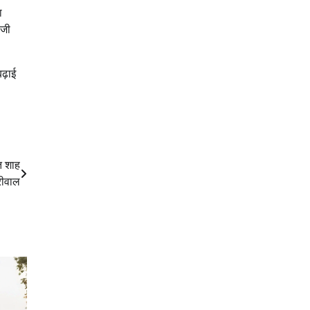
ा
ीजी
ढ़ाई
ित शाह
रीवाल