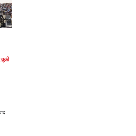
 चूकी
बाद