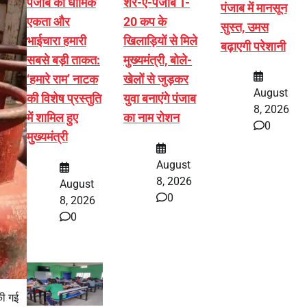
पंजाब की धार्मिक
शेर-ए-पंजाब T-
पंजाब में मानसून
एकता और
20 कप के
सुस्त, उमस
भाईचारा हमारी
खिलाड़ियों से मिले
बढ़ाएगी परेशानी
सबसे बड़ी ताकत:
मुख्यमंत्री, बोले-
‘हमारे राम’ नाटक
खेलों से जुड़कर
August
की विशेष प्रस्तुति
युवा बनाएंगे पंजाब
8, 2026
में शामिल हुए
का नाम रोशन
0
मुख्यमंत्री
August
8, 2026
August
0
8, 2026
0
की गई