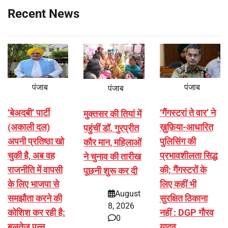
Recent News
पंजाब
पंजाब
पंजाब
‘बेअदबी’ पार्टी
‘गैंगस्टरां ते वार’ ने
मुक्तसर की तियां में
(अकाली दल)
ख़ुफ़िया-आधारित
पहुंचीं डॉ. गुरप्रीत
अपनी प्रतिष्ठा खो
पुलिसिंग की
कौर मान, महिलाओं
चुकी है, अब वह
प्रभावशीलता सिद्ध
ने चुनाव की तारीख
राजनीति में वापसी
की; गैंगस्टरों के
पूछनी शुरू कर दी
के लिए भाजपा से
लिए कहीं भी
August
समझौता करने की
सुरक्षित ठिकाना
8, 2026
कोशिश कर रही है:
नहीं : DGP गौरव
0
बलतेज पन्नू
यादव