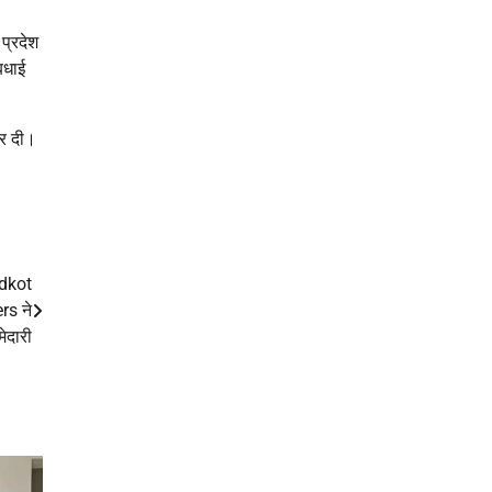
 प्रदेश
 बधाई
कर दी।
idkot
rs ने
मेदारी