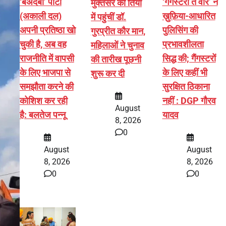
‘बेअदबी’ पार्टी
‘गैंगस्टरां ते वार’ ने
मुक्तसर की तियां
(अकाली दल)
ख़ुफ़िया-आधारित
में पहुंचीं डॉ.
अपनी प्रतिष्ठा खो
पुलिसिंग की
गुरप्रीत कौर मान,
चुकी है, अब वह
प्रभावशीलता
महिलाओं ने चुनाव
राजनीति में वापसी
सिद्ध की; गैंगस्टरों
की तारीख पूछनी
के लिए भाजपा से
के लिए कहीं भी
शुरू कर दी
समझौता करने की
सुरक्षित ठिकाना
कोशिश कर रही
नहीं : DGP गौरव
August
है: बलतेज पन्नू
यादव
8, 2026
0
August
August
8, 2026
8, 2026
0
0