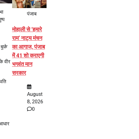
भा
पंजाब
ष्प
मोहाली से ‘हमारे
राम’ नाट्य मंचन
का आगाज, पंजाब
चुके
में 41 शो कराएगी
के वीर
भगवंत मान
सरकार
थिति
August
8, 2026
0
े आधार