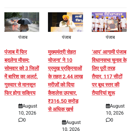
पंजाब
पंजाब
पंजाब
पंजाब में फिर
मुख्यमंत्री सेहत
‘आप’ आगामी पंजाब
बदलेगा मौसम:
योजना’ ने 10
विधानसभा चुनाव के
सोमवार को 3 जिलों
प्रमुख प्रक्रियाओं
लिए पूरी तरह
में बारिश का अलर्ट,
के तहत 2.44 लाख
तैयार, 117 सीटों
गुरुवार से मानसून
मरीज़ों को दिया
पर बूथ स्तर की
फिर होगा सक्रिय
कैशलेस उपचार,
तैयारियां शुरू
₹316.50 करोड़
August
August
से अधिक ख़र्च
10, 2026
10, 2026
0
0
August
10, 2026