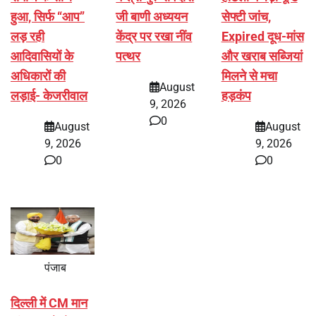
हुआ, सिर्फ ‘‘आप’’
जी बाणी अध्ययन
सेफ्टी जांच,
लड़ रही
केंद्र पर रखा नींव
Expired दूध-मांस
आदिवासियों के
पत्थर
और खराब सब्जियां
अधिकारों की
मिलने से मचा
August
लड़ाई- केजरीवाल
हड़कंप
9, 2026
0
August
August
9, 2026
9, 2026
0
0
पंजाब
दिल्ली में CM मान