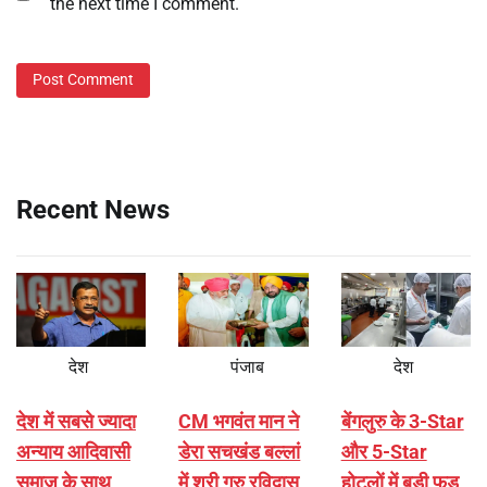
the next time I comment.
Recent News
देश
पंजाब
देश
देश में सबसे ज्यादा
CM भगवंत मान ने
बेंगलुरु के 3-Star
अन्याय आदिवासी
डेरा सचखंड बल्लां
और 5-Star
समाज के साथ
में श्री गुरु रविदास
होटलों में बड़ी फूड