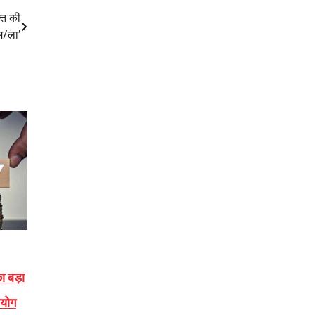
ति की
म/ला’
 बड़ा
आयोग