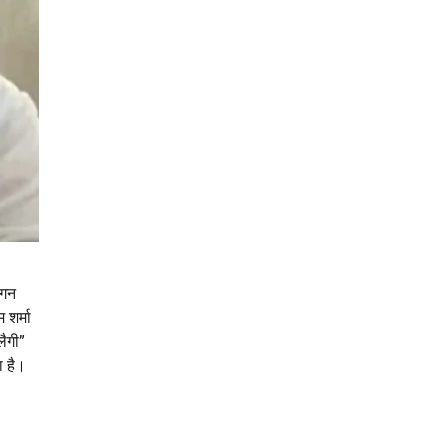
 गन
 शर्मा
लैगी”
ा है।