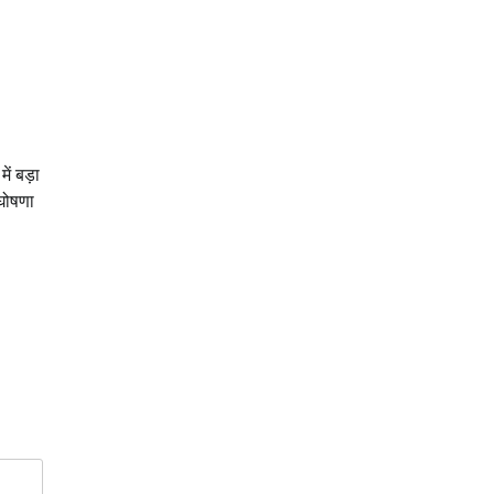
ं बड़ा
 घोषणा