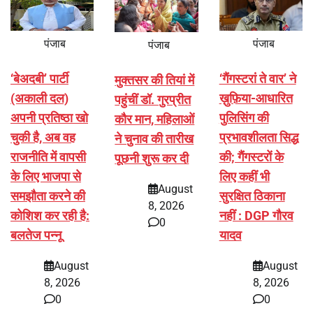
पंजाब
पंजाब
पंजाब
‘बेअदबी’ पार्टी
‘गैंगस्टरां ते वार’ ने
मुक्तसर की तियां में
(अकाली दल)
ख़ुफ़िया-आधारित
पहुंचीं डॉ. गुरप्रीत
अपनी प्रतिष्ठा खो
पुलिसिंग की
कौर मान, महिलाओं
चुकी है, अब वह
प्रभावशीलता सिद्ध
ने चुनाव की तारीख
राजनीति में वापसी
की; गैंगस्टरों के
पूछनी शुरू कर दी
के लिए भाजपा से
लिए कहीं भी
August
समझौता करने की
सुरक्षित ठिकाना
8, 2026
कोशिश कर रही है:
नहीं : DGP गौरव
0
बलतेज पन्नू
यादव
August
August
8, 2026
8, 2026
0
0