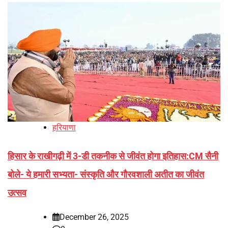
हरियाणा
हिसार के राखीगढ़ी में 3-डी तकनीक से जीवंत होगा इतिहास:CM सैनी
बोले- ये हमारी सभ्यता- संस्कृति और गौरवशाली अतीत का जीवंत
उत्सव
December 26, 2025