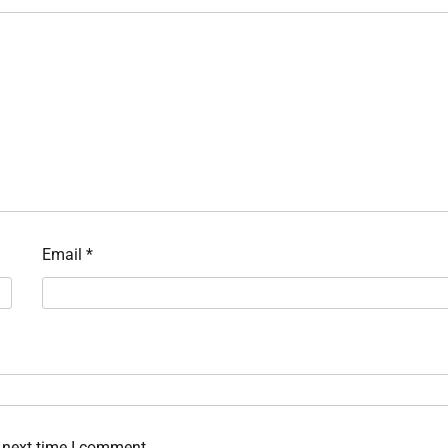
Email
*
 next time I comment.