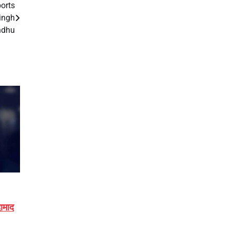
ports
Singh
ndhu
ामाद