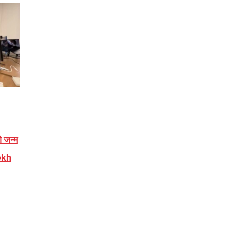
 जन्म
ekh