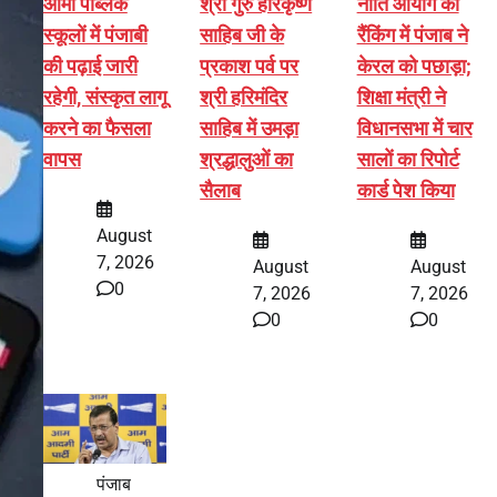
आर्मी पब्लिक
श्री गुरु हरिकृष्ण
नीति आयोग की
स्कूलों में पंजाबी
साहिब जी के
रैंकिंग में पंजाब ने
की पढ़ाई जारी
प्रकाश पर्व पर
केरल को पछाड़ा;
रहेगी, संस्कृत लागू
श्री हरिमंदिर
शिक्षा मंत्री ने
करने का फैसला
साहिब में उमड़ा
विधानसभा में चार
वापस
श्रद्धालुओं का
सालों का रिपोर्ट
सैलाब
कार्ड पेश किया
August
7, 2026
August
August
0
7, 2026
7, 2026
0
0
पंजाब