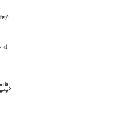
िप्रो,
र नई
nd के
पोर्ट