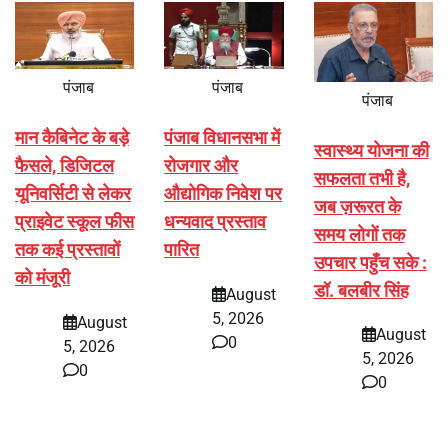
पंजाब
पंजाब
पंजाब
मान कैबिनेट के बड़े
पंजाब विधानसभा में
स्वास्थ्य योजना की
फैसले, डिजिटल
रोजगार और
सफलता तभी है,
यूनिवर्सिटी से लेकर
औद्योगिक निवेश पर
जब ज़रूरत के
प्राइवेट स्कूल फीस
धन्यवाद प्रस्ताव
समय लोगों तक
तक कई प्रस्तावों
पारित
उपचार पहुँच सके :
को मंजूरी
डॉ. बलबीर सिंह
August
5, 2026
August
August
0
5, 2026
5, 2026
0
0