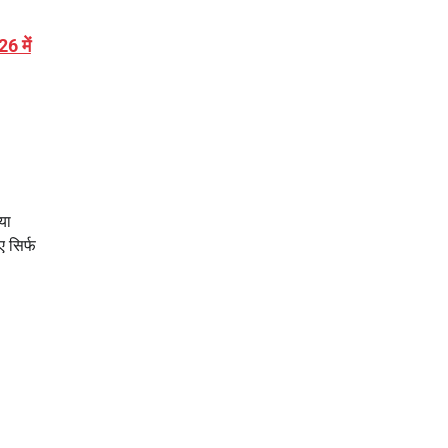
6 में
या
 सिर्फ