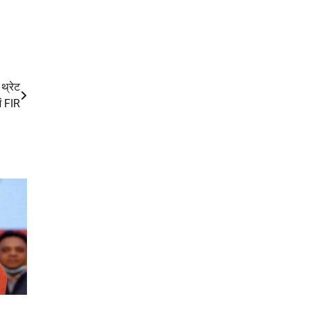
 थ्रेट
ें FIR