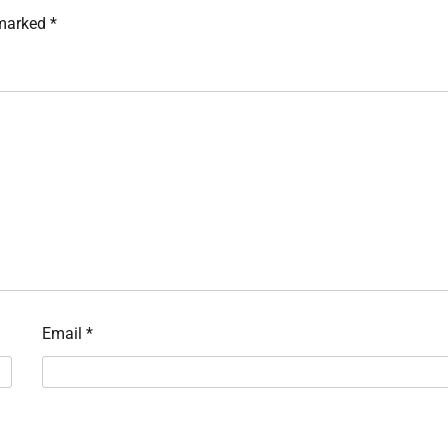
 marked
*
Email
*