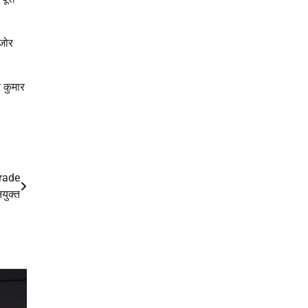
 जोर
र कुमार
Trade
युक्त