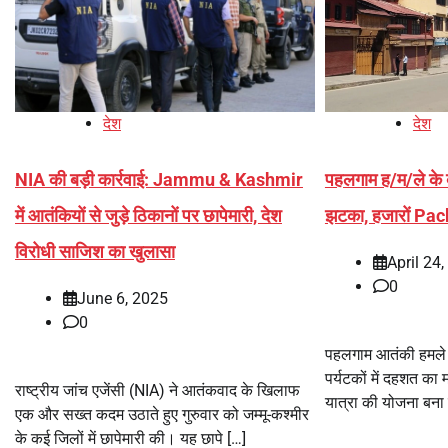
देश
देश
NIA की बड़ी कार्रवाई: Jammu & Kashmir
पहलगाम ह/म/ले के ब
में आतंकियों से जुड़े ठिकानों पर छापेमारी, देश
झटका, हजारों Pac
विरोधी साजिश का खुलासा
April 24
0
June 6, 2025
0
पहलगाम आतंकी हमले के
पर्यटकों में दहशत का
राष्ट्रीय जांच एजेंसी (NIA) ने आतंकवाद के खिलाफ
यात्रा की योजना बना 
एक और सख्त कदम उठाते हुए गुरुवार को जम्मू-कश्मीर
के कई जिलों में छापेमारी की। यह छापे […]