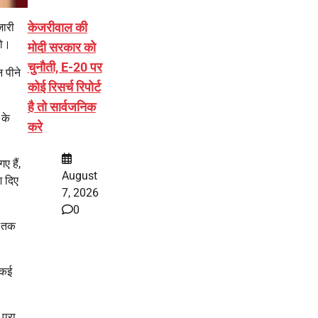
केजरीवाल की
जारी
हो।
मोदी सरकार को
चुनौती, E-20 पर
 पीने
कोई रिसर्च रिपोर्ट
है तो सार्वजनिक
के
करे
ए हैं,
August
श दिए
7, 2026
0
ी तक
 कई
पूरा