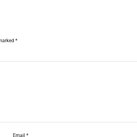
 marked
*
Email
*