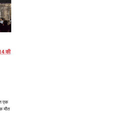
14 की
ात एक
ाक मौत