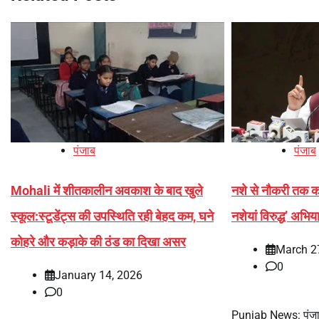
पंजाब
पंजाब
Mohali में शीतकालीन अवकाश के बाद खुले
नशे से नौकरी तक का
स्कूल:स्टूडेंट्स की उपस्थिति रही बेहद कम, घने
नशेयां विरुद्ध’ अभि
कोहरे और कड़ाके की ठंड का दिखा असर
March 2
0
January 14, 2026
0
Punjab News: पंजाब