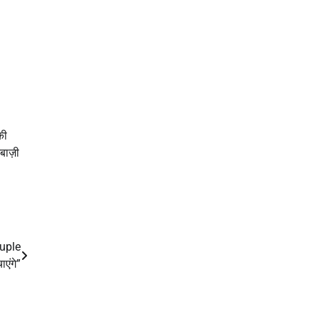
की
बाज़ी
ouple
एंगे”