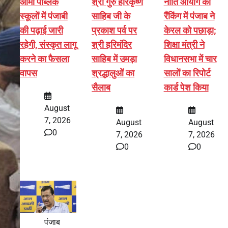
आर्मी पब्लिक
श्री गुरु हरिकृष्ण
नीति आयोग की
स्कूलों में पंजाबी
साहिब जी के
रैंकिंग में पंजाब ने
की पढ़ाई जारी
प्रकाश पर्व पर
केरल को पछाड़ा;
रहेगी, संस्कृत लागू
श्री हरिमंदिर
शिक्षा मंत्री ने
करने का फैसला
साहिब में उमड़ा
विधानसभा में चार
वापस
श्रद्धालुओं का
सालों का रिपोर्ट
सैलाब
कार्ड पेश किया
August
7, 2026
August
August
0
7, 2026
7, 2026
0
0
पंजाब