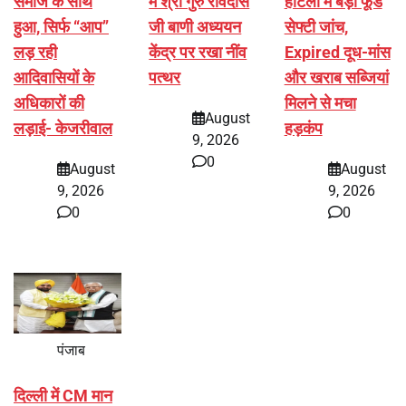
समाज के साथ
में श्री गुरु रविदास
होटलों में बड़ी फूड
हुआ, सिर्फ ‘‘आप’’
जी बाणी अध्ययन
सेफ्टी जांच,
लड़ रही
केंद्र पर रखा नींव
Expired दूध-मांस
आदिवासियों के
पत्थर
और खराब सब्जियां
अधिकारों की
मिलने से मचा
August
लड़ाई- केजरीवाल
हड़कंप
9, 2026
0
August
August
9, 2026
9, 2026
0
0
पंजाब
दिल्ली में CM मान