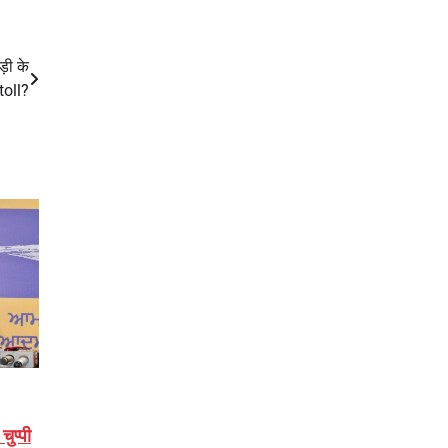
़ी के
toll?
ुप्पी