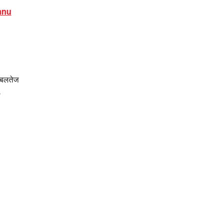
annu
ज बलतेज
,