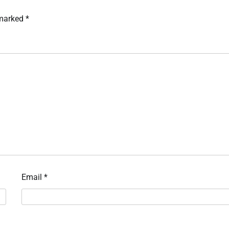
 marked
*
Email
*