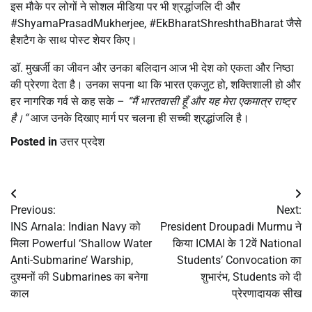
इस मौके पर लोगों ने सोशल मीडिया पर भी श्रद्धांजलि दी और
#ShyamaPrasadMukherjee, #EkBharatShreshthaBharat जैसे
हैशटैग के साथ पोस्ट शेयर किए।
डॉ. मुखर्जी का जीवन और उनका बलिदान आज भी देश को एकता और निष्ठा
की प्रेरणा देता है। उनका सपना था कि भारत एकजुट हो, शक्तिशाली हो और
हर नागरिक गर्व से कह सके –
“
मैं
भारतवासी
हूँ
और
यह
मेरा
एकमात्र
राष्ट्र
है।
“
आज उनके दिखाए मार्ग पर चलना ही सच्ची श्रद्धांजलि है।
Posted in
उत्तर प्रदेश
Post
Previous:
Next:
navigation
INS Arnala: Indian Navy को
President Droupadi Murmu ने
मिला Powerful ‘Shallow Water
किया ICMAI के 12वें National
Anti-Submarine’ Warship,
Students’ Convocation का
दुश्मनों की Submarines का बनेगा
शुभारंभ, Students को दी
काल
प्रेरणादायक सीख