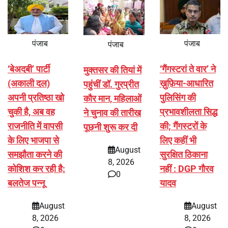
पंजाब
पंजाब
पंजाब
‘बेअदबी’ पार्टी
‘गैंगस्टरां ते वार’ ने
मुक्तसर की तियां में
(अकाली दल)
ख़ुफ़िया-आधारित
पहुंचीं डॉ. गुरप्रीत
अपनी प्रतिष्ठा खो
पुलिसिंग की
कौर मान, महिलाओं
चुकी है, अब वह
प्रभावशीलता सिद्ध
ने चुनाव की तारीख
राजनीति में वापसी
की; गैंगस्टरों के
पूछनी शुरू कर दी
के लिए भाजपा से
लिए कहीं भी
August
समझौता करने की
सुरक्षित ठिकाना
8, 2026
कोशिश कर रही है:
नहीं : DGP गौरव
0
बलतेज पन्नू
यादव
August
August
8, 2026
8, 2026