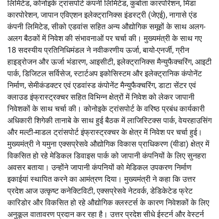
लिमिटेड, कोनोइके ट्रांसपोर्ट कंपनी लिमिटेड, कुबोता कारपोरेशन, मिंडा
कारपोरेशन, जापान एविएशन इलेक्ट्रानिक्स इंडस्ट्री (जेएई), नागासे एंड
कंपनी लिमिटेड, सीको एडवांस सहित अन्य औद्योगिक समूहों के साथ अलग-
अलग बैठकों में निवेश की संभावनाओं पर चर्चा की। मुख्यमंत्री के साथ गए
18 सदस्यीय प्रतिनिधिमंडल ने नवीकरणीय ऊर्जा, बायो-एनर्जी, ग्रीन
हाइड्रोजन और ऊर्जा भंडारण, आइसीटी, इलेक्ट्रानिक्स मैन्युफैक्चरिंग, आइटी
पार्क, डिजिटल सर्विसेज, स्टार्टअप इकोसिस्टम और इलेक्ट्रानिक कंपोनेंट
निर्माण, सेमीकंडक्टर एवं एडवांस्ड कंपोनेंट मैन्युफैक्चरिंग, डाटा सेंटर एवं
क्लाउड इंफ्रास्ट्रक्चर सहित विभिन्न क्षेत्रों में निवेश को लेकर जापानी
निवेशकों के साथ चर्चा की। कोनोइके ट्रांसपोर्ट के वरिष्ठ प्रबंध कार्यकारी
अधिकारी शिगेकी तानाबे के साथ हुई बैठक में लाजिस्टिक्स पार्क, वेयरहाउसिंग
और मल्टी-माडल ट्रांसपोर्ट इंफ्रास्ट्रक्चर के क्षेत्र में निवेश पर चर्चा हुई।
मुख्यमंत्री ने यमुना एक्सप्रेसवे औद्योगिक विकास प्राधिकरण (यीडा) क्षेत्र में
विकसित हो रहे मेडिकल डिवाइस पार्क को जापानी कंपनियों के लिए सुनहरा
अवसर बताया। उन्होंने जापानी कंपनियों को मेडिकल उपकरण निर्माण
इकाईयां स्थापित करने का आमंत्रण दिया। मुख्यमंत्री ने कहा कि उत्तर
प्रदेश आज उत्कृष्ट कनेक्टिविटी, एक्सप्रेसवे नेटवर्क, डेडिकेटेड फ्रेट
कारिडोर और विकसित हो रहे औद्योगिक क्लस्टर्स के कारण निवेशकों के लिए
अनुकूल वातावरण प्रदान कर रहा है। उत्तर प्रदेश सीधे ईस्टर्न और वेस्टर्न