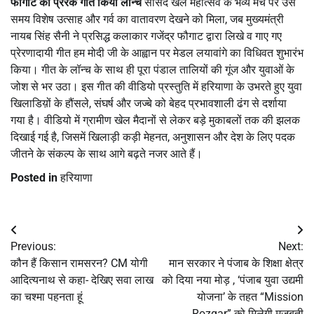
फौगाट का प्रेरक गीत किया लॉन्च
सांसद खेल महोत्सव के भव्य मंच पर उस
समय विशेष उत्साह और गर्व का वातावरण देखने को मिला, जब मुख्यमंत्री
नायब सिंह सैनी ने प्रसिद्ध कलाकार गजेंद्र फौगाट द्वारा लिखे व गाए गए
प्रेरणादायी गीत हम मोदी जी के आह्वान पर मेडल लयावांगे का विधिवत शुभारंभ
किया। गीत के लॉन्च के साथ ही पूरा पंडाल तालियों की गूंज और युवाओं के
जोश से भर उठा। इस गीत की वीडियो प्रस्तुति में हरियाणा के उभरते हुए युवा
खिलाडिय़ों के हौंसले, संघर्ष और जज्बे को बेहद प्रभावशाली ढंग से दर्शाया
गया है। वीडियो में ग्रामीण खेल मैदानों से लेकर बड़े मुकाबलों तक की झलक
दिखाई गई है, जिसमें खिलाड़ी कड़ी मेहनत, अनुशासन और देश के लिए पदक
जीतने के संकल्प के साथ आगे बढ़ते नजर आते हैं।
Posted in
हरियाणा
Post
Previous:
Next:
navigation
कौन हैं किसान रामसरन? CM योगी
मान सरकार ने पंजाब के शिक्षा क्षेत्र
आदित्यनाथ से कहा- देखिए सवा लाख
को दिया नया मोड़ , ‘पंजाब युवा उद्यमी
का चश्मा पहनता हूं
योजना’ के तहत “Mission
Rozgar” को मिलेगी मजबूती