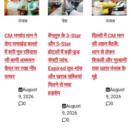
पंजाब
देश
पंजाब
CM भगवंत मान ने
बेंगलुरु के 3-Star
दिल्ली में CM मान
डेरा सचखंड बल्लां
और 5-Star
की अहम बैठकें,
में श्री गुरु रविदास
होटलों में बड़ी फूड
धान से लेकर
जी बाणी अध्ययन
सेफ्टी जांच,
बिजली और गुरबाणी
केंद्र पर रखा नींव
Expired दूध-मांस
तक उठाए पंजाब के
पत्थर
और खराब सब्जियां
मुद्दे
मिलने से मचा
August
August
हड़कंप
9, 2026
9, 2026
0
0
August
9, 2026
0