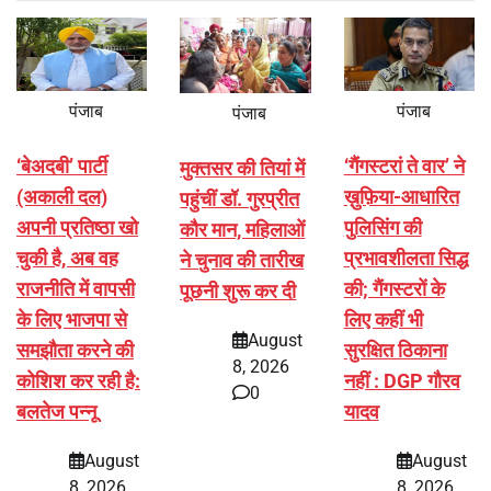
पंजाब
पंजाब
पंजाब
‘बेअदबी’ पार्टी
‘गैंगस्टरां ते वार’ ने
मुक्तसर की तियां में
(अकाली दल)
ख़ुफ़िया-आधारित
पहुंचीं डॉ. गुरप्रीत
अपनी प्रतिष्ठा खो
पुलिसिंग की
कौर मान, महिलाओं
चुकी है, अब वह
प्रभावशीलता सिद्ध
ने चुनाव की तारीख
राजनीति में वापसी
की; गैंगस्टरों के
पूछनी शुरू कर दी
के लिए भाजपा से
लिए कहीं भी
August
समझौता करने की
सुरक्षित ठिकाना
8, 2026
कोशिश कर रही है:
नहीं : DGP गौरव
0
बलतेज पन्नू
यादव
August
August
8, 2026
8, 2026