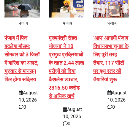
पंजाब
पंजाब
पंजाब
पंजाब में फिर
मुख्यमंत्री सेहत
‘आप’ आगामी पंजाब
बदलेगा मौसम:
योजना’ ने 10
विधानसभा चुनाव के
सोमवार को 3 जिलों
प्रमुख प्रक्रियाओं
लिए पूरी तरह
में बारिश का अलर्ट,
के तहत 2.44 लाख
तैयार, 117 सीटों
गुरुवार से मानसून
मरीज़ों को दिया
पर बूथ स्तर की
फिर होगा सक्रिय
कैशलेस उपचार,
तैयारियां शुरू
₹316.50 करोड़
August
August
से अधिक ख़र्च
10, 2026
10, 2026
0
0
August
10, 2026
0