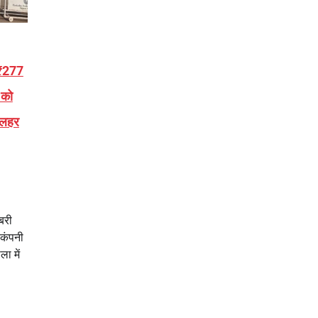
 ₹277
 को
 लहर
बरी
 कंपनी
ा में