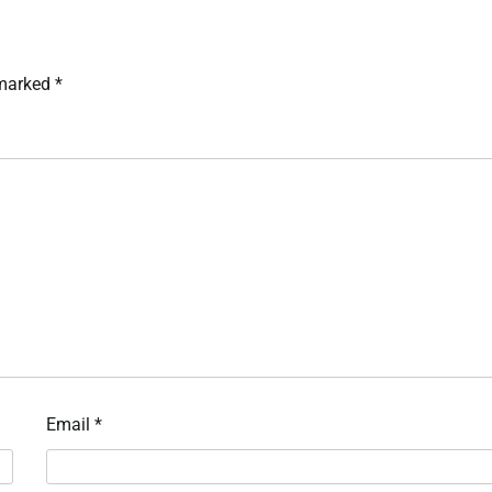
 marked
*
Email
*