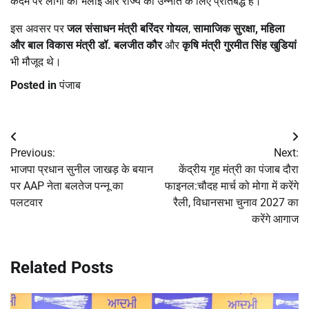
कदम पर लोगों की भलाई और राज्य की उन्नति के लिए प्रतिबद्ध है।”
इस अवसर पर
जल संसाधन मंत्री बरिंदर गोयल
,
सामाजिक सुरक्षा, महिला
और बाल विकास मंत्री डॉ. बलजीत कौर
और
कृषि मंत्री गुरमीत सिंह खुडियां
भी मौजूद थे।
Posted in
पंजाब
Post
Previous:
Next:
navigation
भाजपा प्रधान सुनील जाखड़ के बयान
केंद्रीय गृह मंत्री का पंजाब दौरा
पर AAP नेता बलतेज पन्नू का
फाइनल:चौदह मार्च को मोगा में करेंगे
पलटवार
रैली, विधानसभा चुनाव 2027 का
करेंगे आगाज
Related Posts