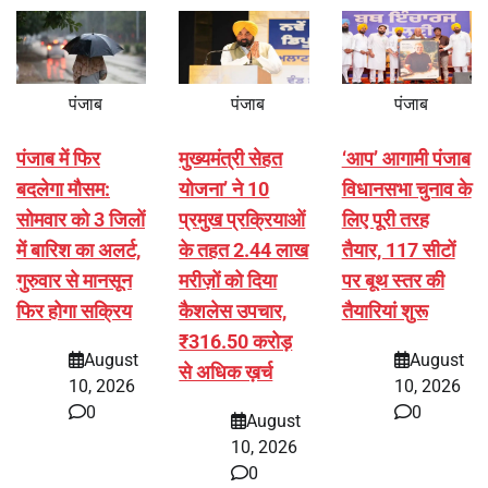
पंजाब
पंजाब
पंजाब
पंजाब में फिर
मुख्यमंत्री सेहत
‘आप’ आगामी पंजाब
बदलेगा मौसम:
योजना’ ने 10
विधानसभा चुनाव के
सोमवार को 3 जिलों
प्रमुख प्रक्रियाओं
लिए पूरी तरह
में बारिश का अलर्ट,
के तहत 2.44 लाख
तैयार, 117 सीटों
गुरुवार से मानसून
मरीज़ों को दिया
पर बूथ स्तर की
फिर होगा सक्रिय
कैशलेस उपचार,
तैयारियां शुरू
₹316.50 करोड़
August
August
से अधिक ख़र्च
10, 2026
10, 2026
0
0
August
10, 2026
0