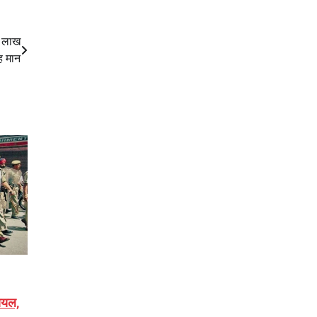
4 लाख
ह मान
घायल,