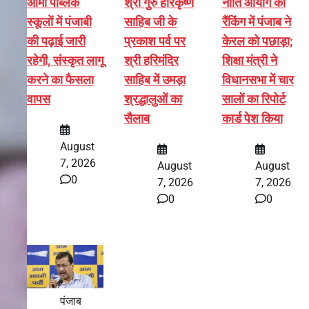
आर्मी पब्लिक
श्री गुरु हरिकृष्ण
नीति आयोग की
स्कूलों में पंजाबी
साहिब जी के
रैंकिंग में पंजाब ने
की पढ़ाई जारी
प्रकाश पर्व पर
केरल को पछाड़ा;
रहेगी, संस्कृत लागू
श्री हरिमंदिर
शिक्षा मंत्री ने
करने का फैसला
साहिब में उमड़ा
विधानसभा में चार
वापस
श्रद्धालुओं का
सालों का रिपोर्ट
सैलाब
कार्ड पेश किया
August
7, 2026
August
August
0
7, 2026
7, 2026
0
0
पंजाब