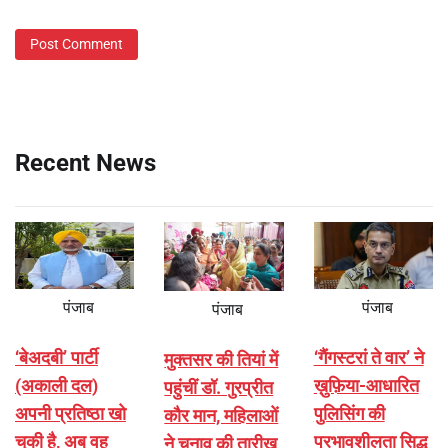
Recent News
पंजाब
पंजाब
पंजाब
‘बेअदबी’ पार्टी
‘गैंगस्टरां ते वार’ ने
मुक्तसर की तियां में
(अकाली दल)
ख़ुफ़िया-आधारित
पहुंचीं डॉ. गुरप्रीत
अपनी प्रतिष्ठा खो
पुलिसिंग की
कौर मान, महिलाओं
चुकी है, अब वह
प्रभावशीलता सिद्ध
ने चुनाव की तारीख