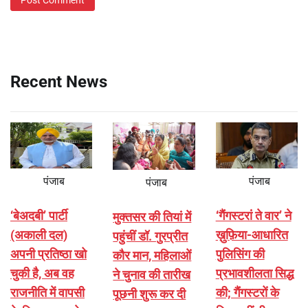
Recent News
पंजाब
पंजाब
पंजाब
‘बेअदबी’ पार्टी
‘गैंगस्टरां ते वार’ ने
मुक्तसर की तियां में
(अकाली दल)
ख़ुफ़िया-आधारित
पहुंचीं डॉ. गुरप्रीत
अपनी प्रतिष्ठा खो
पुलिसिंग की
कौर मान, महिलाओं
चुकी है, अब वह
प्रभावशीलता सिद्ध
ने चुनाव की तारीख
राजनीति में वापसी
की; गैंगस्टरों के
पूछनी शुरू कर दी