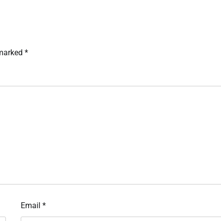
 marked
*
Email
*