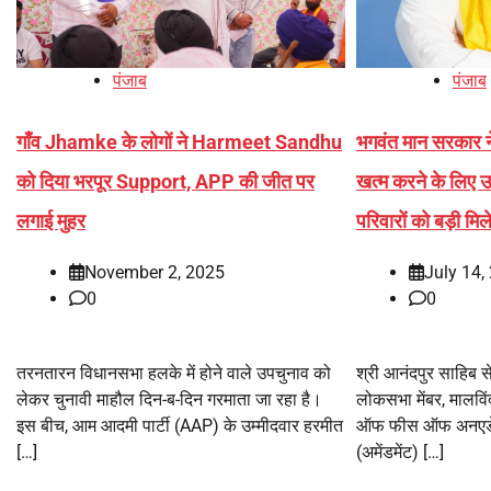
पंजाब
पंजाब
गाँव Jhamke के लोगों ने Harmeet Sandhu
भगवंत मान सरकार ने 
को दिया भरपूर Support, APP की जीत पर
खत्म करने के लिए 
लगाई मुहर
परिवारों को बड़ी मि
November 2, 2025
July 14,
0
0
तरनतारन विधानसभा हलके में होने वाले उपचुनाव को
श्री आनंदपुर साहिब 
लेकर चुनावी माहौल दिन-ब-दिन गरमाता जा रहा है।
लोकसभा मेंबर, मालविंद
इस बीच, आम आदमी पार्टी (AAP) के उम्मीदवार हरमीत
ऑफ फीस ऑफ अनएडेड 
[…]
(अमेंडमेंट) […]