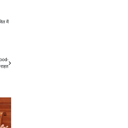
ेल में
lood-
 राहत