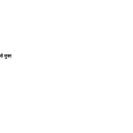
े मुफ्त