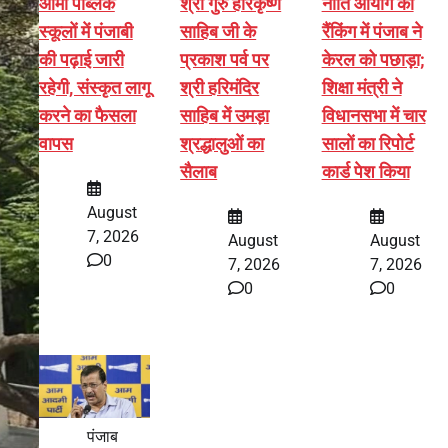
आर्मी पब्लिक
श्री गुरु हरिकृष्ण
नीति आयोग की
स्कूलों में पंजाबी
साहिब जी के
रैंकिंग में पंजाब ने
की पढ़ाई जारी
प्रकाश पर्व पर
केरल को पछाड़ा;
रहेगी, संस्कृत लागू
श्री हरिमंदिर
शिक्षा मंत्री ने
करने का फैसला
साहिब में उमड़ा
विधानसभा में चार
वापस
श्रद्धालुओं का
सालों का रिपोर्ट
सैलाब
कार्ड पेश किया
August
7, 2026
August
August
0
7, 2026
7, 2026
0
0
पंजाब