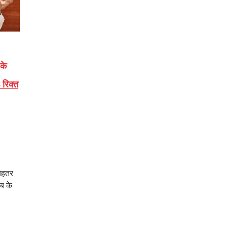
 के
 रिक्त
बेहतर
ाब के