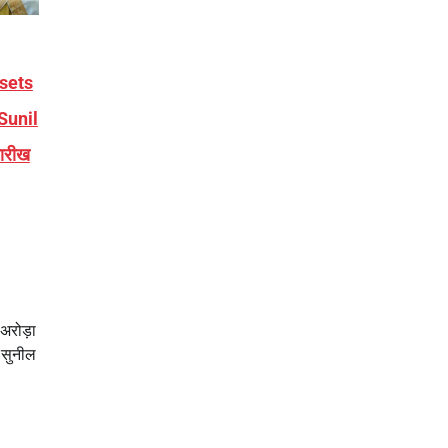
ssets
Sunil
तारीख
अरोड़ा
ष सुनील