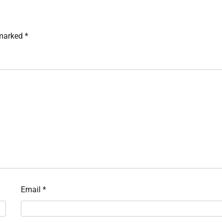
 marked
*
Email
*