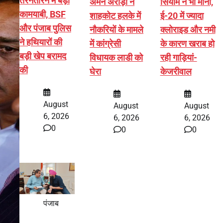
तरनतारन में बड़ी
अमन अरोड़ा ने
सियाम ने भी माना,
कामयाबी, BSF
शाहकोट हलके में
ई-20 में ज्यादा
और पंजाब पुलिस
नौकरियों के मामले
क्लोराइड और नमी
ने हथियारों की
में कांग्रेसी
के कारण खराब हो
बड़ी खेप बरामद
विधायक लाडी को
रही गाड़ियां-
की
घेरा
केजरीवाल
August
August
August
6, 2026
6, 2026
6, 2026
0
0
0
पंजाब