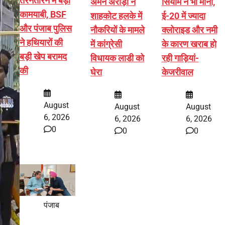
तरनतारन में बड़ी
अमन अरोड़ा ने
सियाम ने भी माना,
कामयाबी, BSF
शाहकोट हलके में
ई-20 में ज्यादा
और पंजाब पुलिस
नौकरियों के मामले
क्लोराइड और नमी
ने हथियारों की
में कांग्रेसी
के कारण खराब हो
बड़ी खेप बरामद
विधायक लाडी को
रही गाड़ियां-
की
घेरा
केजरीवाल
August
August
August
6, 2026
6, 2026
6, 2026
0
0
0
पंजाब