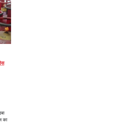
ैस
दबा
ल का