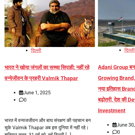
दिल्ली
दिल्ली
Adani Group बना
भारत ने खोया जंगलों का सच्चा सिपाही: नहीं रहे
Growing Brand, 
वन्येजीवन के प्रहरी Valmik Thapar
नया इतिहास Brand
June 1, 2025
बढ़ोतरी, देश की D
0
Investment
भारत में वन्यजजीवन और बाघ संरक्षण की पहचान बन
June 30
चुके Valmik Thapar अब इस दुनिया में नहीं रहे।
0
शनिवार सुबह, 31 मई को, नई दिल्ली […]