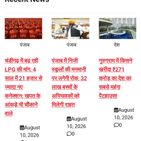
पंजाब
पंजाब
देश
चंडीगढ़ में बढ़ रही
पंजाब में निजी
गुरुग्राम में किसने
LPG की मांग, 4
स्कूलों की मनमानी
खरीदा ₹271
साल में 21 हजार से
पर लगेगी रोक, 32
करोड़ का देश का
ज्यादा नए
लाख बच्चों के
सबसे महंगा
कनेक्शन; खपत के
अभिभावकों को
पेंटहाउस!
आंकड़े भी चौंकाने
मिलेगी राहत
August
वाले
10, 2026
August
0
10, 2026
August
0
10, 2026