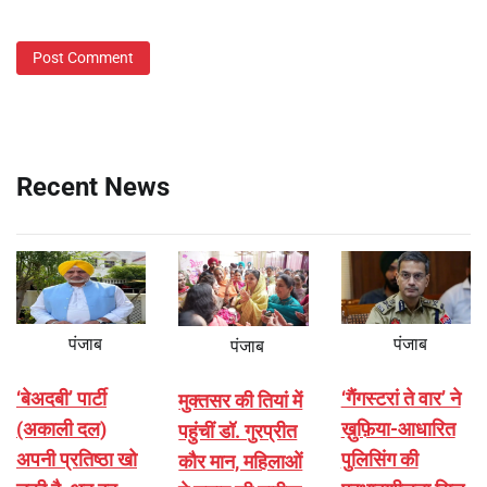
Recent News
पंजाब
पंजाब
पंजाब
‘बेअदबी’ पार्टी
‘गैंगस्टरां ते वार’ ने
मुक्तसर की तियां में
(अकाली दल)
ख़ुफ़िया-आधारित
पहुंचीं डॉ. गुरप्रीत
अपनी प्रतिष्ठा खो
पुलिसिंग की
कौर मान, महिलाओं