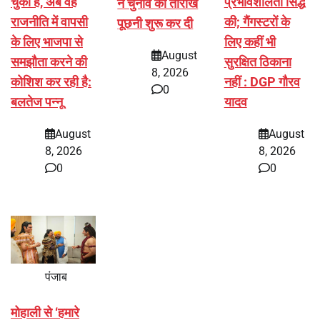
चुकी है, अब वह
प्रभावशीलता सिद्ध
ने चुनाव की तारीख
राजनीति में वापसी
की; गैंगस्टरों के
पूछनी शुरू कर दी
के लिए भाजपा से
लिए कहीं भी
August
समझौता करने की
सुरक्षित ठिकाना
8, 2026
कोशिश कर रही है:
नहीं : DGP गौरव
0
बलतेज पन्नू
यादव
August
August
8, 2026
8, 2026
0
0
पंजाब
मोहाली से ‘हमारे