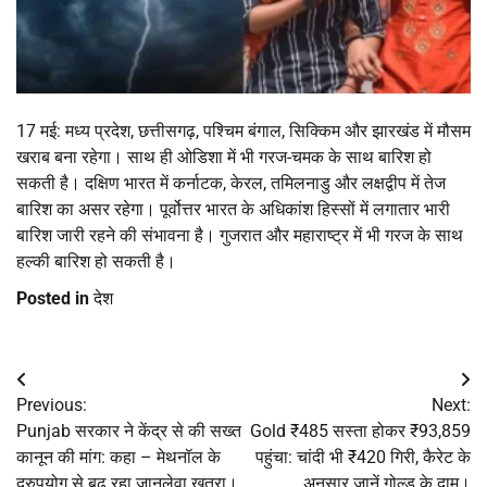
17 मई: मध्य प्रदेश, छत्तीसगढ़, पश्चिम बंगाल, सिक्किम और झारखंड में मौसम
खराब बना रहेगा। साथ ही ओडिशा में भी गरज-चमक के साथ बारिश हो
सकती है। दक्षिण भारत में कर्नाटक, केरल, तमिलनाडु और लक्षद्वीप में तेज
बारिश का असर रहेगा। पूर्वोत्तर भारत के अधिकांश हिस्सों में लगातार भारी
बारिश जारी रहने की संभावना है। गुजरात और महाराष्ट्र में भी गरज के साथ
हल्की बारिश हो सकती है।
Posted in
देश
Post
Previous:
Next:
navigation
Punjab सरकार ने केंद्र से की सख्त
Gold ₹485 सस्ता होकर ₹93,859
कानून की मांग: कहा – मेथनॉल के
पहुंचा: चांदी भी ₹420 गिरी, कैरेट के
दुरुपयोग से बढ़ रहा जानलेवा खतरा।
अनुसार जानें गोल्ड के दाम।