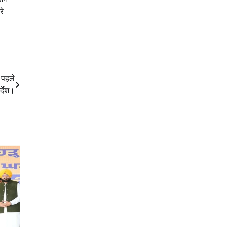
रे
े पहले
्देश।