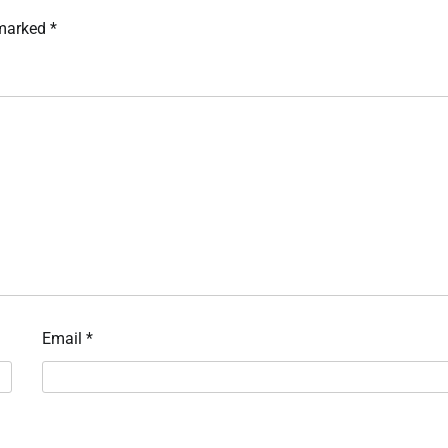
 marked
*
Email
*