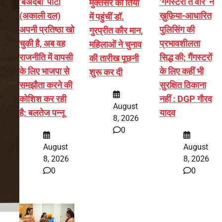
‘बेअदबी’ पार्टी
‘गैंगस्टरां ते वार’ ने
मुक्तसर की तियां
(अकाली दल)
ख़ुफ़िया-आधारित
में पहुंचीं डॉ.
अपनी प्रतिष्ठा खो
पुलिसिंग की
गुरप्रीत कौर मान,
चुकी है, अब वह
प्रभावशीलता
महिलाओं ने चुनाव
राजनीति में वापसी
सिद्ध की; गैंगस्टरों
की तारीख पूछनी
के लिए भाजपा से
के लिए कहीं भी
शुरू कर दी
समझौता करने की
सुरक्षित ठिकाना
कोशिश कर रही
नहीं : DGP गौरव
August
है: बलतेज पन्नू
यादव
8, 2026
0
August
August
8, 2026
8, 2026
0
0