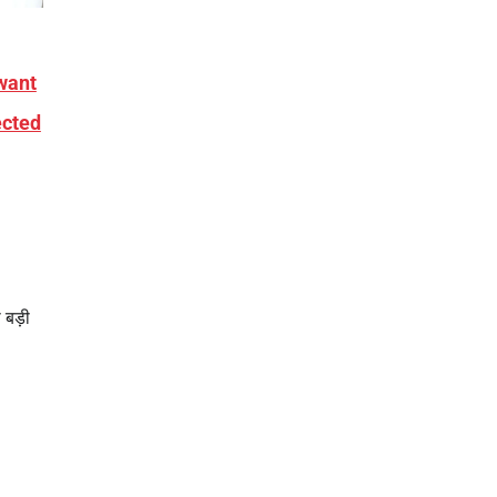
gwant
ected
 बड़ी