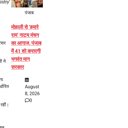
istry’
पंजाब
मोहाली से ‘हमारे
राम’ नाट्य मंचन
का आगाज, पंजाब
रिसर
में 41 शो कराएगी
भगवंत मान
ं ने
सरकार
तय
्धारित
August
8, 2026
0
रहीं।
्शन