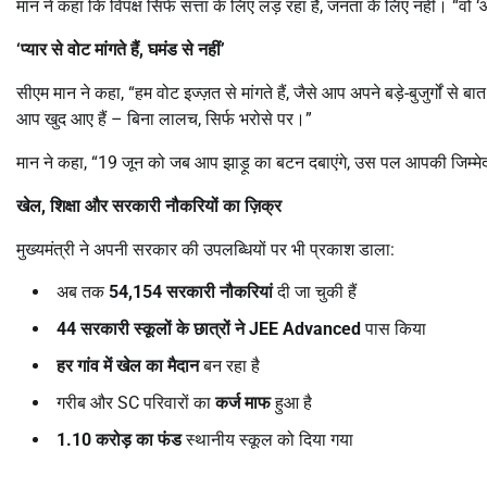
मान ने कहा कि विपक्ष सिर्फ सत्ता के लिए लड़ रहा है, जनता के लिए नहीं। “वो ‘आशु
‘
प्यार
से
वोट
मांगते
हैं,
घमंड
से
नहीं’
सीएम मान ने कहा, “हम वोट इज्ज़त से मांगते हैं, जैसे आप अपने बड़े-बुजुर्गों से
आप खुद आए हैं – बिना लालच, सिर्फ भरोसे पर।”
मान ने कहा, “19 जून को जब आप झाड़ू का बटन दबाएंगे, उस पल आपकी जिम्मेदारी
खेल,
शिक्षा
और
सरकारी
नौकरियों
का
ज़िक्र
मुख्यमंत्री ने अपनी सरकार की उपलब्धियों पर भी प्रकाश डाला:
अब तक
54,154
सरकारी
नौकरियां
दी जा चुकी हैं
44
सरकारी
स्कूलों
के
छात्रों
ने
JEE Advanced
पास किया
हर
गांव
में
खेल
का
मैदान
बन रहा है
गरीब और SC परिवारों का
कर्ज
माफ
हुआ है
1.10
करोड़
का
फंड
स्थानीय स्कूल को दिया गया