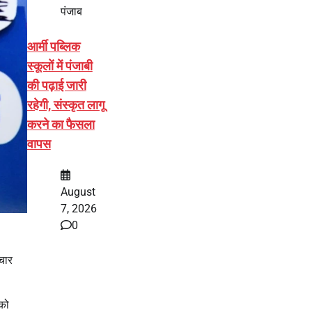
पंजाब
आर्मी पब्लिक
स्कूलों में पंजाबी
की पढ़ाई जारी
रहेगी, संस्कृत लागू
करने का फैसला
वापस
August
7, 2026
0
रचार
 को