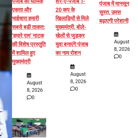
पंजाब की धार्मिक
शेर-ए-पंजाब T-
पंजाब में मानसून
एकता और
20 कप के
सुस्त, उमस
भाईचारा हमारी
खिलाड़ियों से मिले
बढ़ाएगी परेशानी
सबसे बड़ी ताकत:
मुख्यमंत्री, बोले-
‘हमारे राम’ नाटक
खेलों से जुड़कर
August
की विशेष प्रस्तुति
युवा बनाएंगे पंजाब
8, 2026
में शामिल हुए
का नाम रोशन
0
मुख्यमंत्री
August
8, 2026
August
0
8, 2026
0