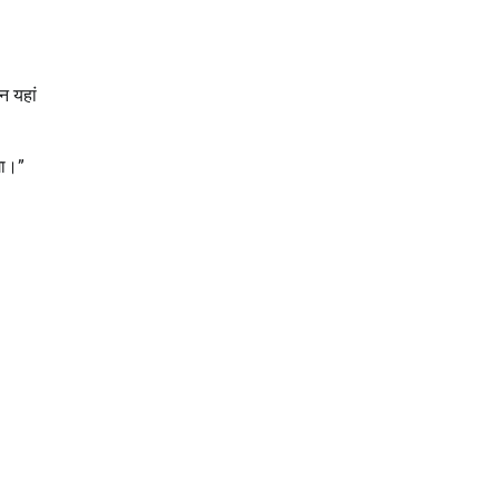
न यहां
गा।”