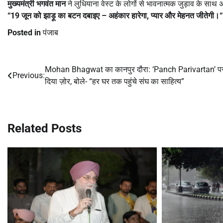
मुख्यमंत्री
भगवंत
मान
ने लुधियाना वेस्ट के लोगों से भावनात्मक जुड़ाव के साथ
“19
जून
को
झाड़ू
का
बटन
दबाइए
–
अहंकार
हारेगा,
प्यार
और
मेहनत
जीतेगी।
“
Posted in
पंजाब
Mohan Bhagwat का कानपुर दौरा: ‘Panch Parivartan’ प
Post
Previous:
दिया ज़ोर, बोले- “हर घर तक पहुंचे संघ का साहित्य”
navigation
Related Posts