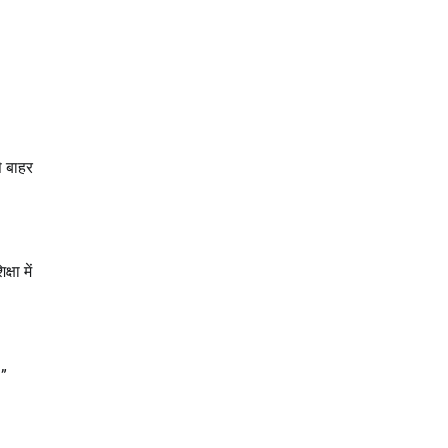
े बाहर
षा में
।”