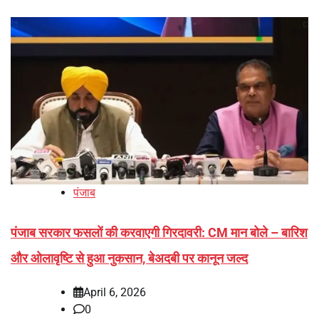
पंजाब
पंजाब सरकार फसलों की करवाएगी गिरदावरी: CM मान बोले – बारिश
और ओलावृष्टि से हुआ नुकसान, बेअदबी पर कानून जल्द
April 6, 2026
0