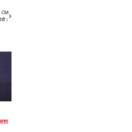
त, CM
झंडी।
 आशा