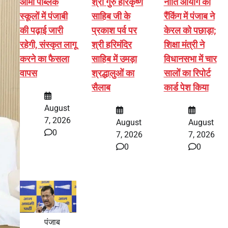
आर्मी पब्लिक
श्री गुरु हरिकृष्ण
नीति आयोग की
स्कूलों में पंजाबी
साहिब जी के
रैंकिंग में पंजाब ने
की पढ़ाई जारी
प्रकाश पर्व पर
केरल को पछाड़ा;
रहेगी, संस्कृत लागू
श्री हरिमंदिर
शिक्षा मंत्री ने
करने का फैसला
साहिब में उमड़ा
विधानसभा में चार
वापस
श्रद्धालुओं का
सालों का रिपोर्ट
सैलाब
कार्ड पेश किया
August
7, 2026
August
August
0
7, 2026
7, 2026
0
0
पंजाब