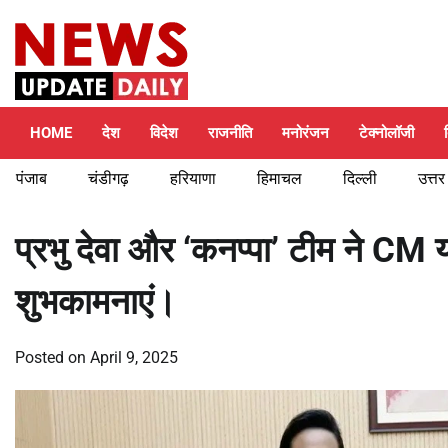
Skip
Saturday, August 8, 2026
to
content
HOME
देश
विदेश
राजनीति
मनोरंजन
टेक्नोलॉजी
पंजाब
चंडीगढ़
हरियाणा
हिमाचल
दिल्ली
उत्तर
प्रभु देवा और ‘कनप्पा’ टीम ने CM 
शुभकामनाएं।
Posted on
April 9, 2025