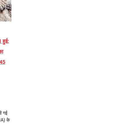
 हुई:
का
845
खी गई
JA) के