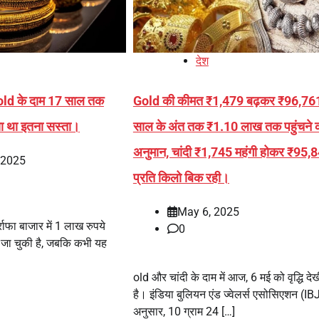
देश
ld के दाम 17 साल तक
Gold की कीमत ₹1,479 बढ़कर ₹96,761
या था इतना सस्ता।
साल के अंत तक ₹1.10 लाख तक पहुंचने 
अनुमान, चांदी ₹1,745 महंगी होकर ₹95,
, 2025
प्रति किलो बिक रही।
May 6, 2025
ाफा बाजार में 1 लाख रुपये
0
र जा चुकी है, जबकि कभी यह
old और चांदी के दाम में आज, 6 मई को वृद्धि दे
है। इंडिया बुलियन एंड ज्वेलर्स एसोसिएशन (IB
अनुसार, 10 ग्राम 24 […]