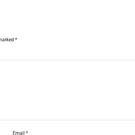
 marked
*
Email
*