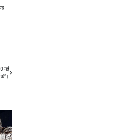
यह
10 मई
द कीं।