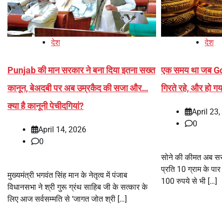
देश
देश
Punjab की मान सरकार ने बना द‍िया इतना सख्‍त
एक समय था जब Go
कानून, बेअदबी पर अब उम्रकैद की सजा और…
गिरते रहे, और हो ग
क्‍या है कानूनी पेचीदगियां?
April 23
0
April 14, 2026
0
सोने की कीमत अब सर्र
प्रति 10 ग्राम के पा
मुख्यमंत्री भगवंत सिंह मान के नेतृत्व में पंजाब
100 रुपये से भी […]
विधानसभा ने श्री गुरू ग्रंथ साहिब जी के सत्कार के
लिए आज सर्वसम्मति से ‘जागत जोत श्री […]