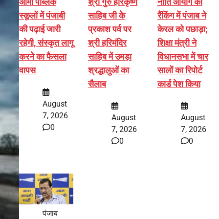
आर्मी पब्लिक
श्री गुरु हरिकृष्ण
नीति आयोग की
स्कूलों में पंजाबी
साहिब जी के
रैंकिंग में पंजाब ने
की पढ़ाई जारी
प्रकाश पर्व पर
केरल को पछाड़ा;
रहेगी, संस्कृत लागू
श्री हरिमंदिर
शिक्षा मंत्री ने
करने का फैसला
साहिब में उमड़ा
विधानसभा में चार
वापस
श्रद्धालुओं का
सालों का रिपोर्ट
सैलाब
कार्ड पेश किया
August
7, 2026
August
August
0
7, 2026
7, 2026
0
0
पंजाब