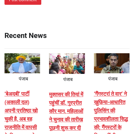
Recent News
पंजाब
पंजाब
पंजाब
‘बेअदबी’ पार्टी
‘गैंगस्टरां ते वार’ ने
मुक्तसर की तियां में
(अकाली दल)
ख़ुफ़िया-आधारित
पहुंचीं डॉ. गुरप्रीत
अपनी प्रतिष्ठा खो
पुलिसिंग की
कौर मान, महिलाओं
चुकी है, अब वह
प्रभावशीलता सिद्ध
ने चुनाव की तारीख
राजनीति में वापसी
की; गैंगस्टरों के
पूछनी शुरू कर दी