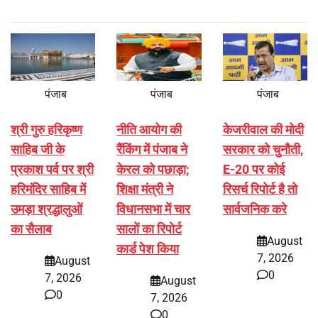
पंजाब
पंजाब
पंजाब
श्री गुरु हरिकृष्ण
नीति आयोग की
केजरीवाल की मोदी
साहिब जी के
रैंकिंग में पंजाब ने
सरकार को चुनौती,
प्रकाश पर्व पर श्री
केरल को पछाड़ा;
E-20 पर कोई
हरिमंदिर साहिब में
शिक्षा मंत्री ने
रिसर्च रिपोर्ट है तो
उमड़ा श्रद्धालुओं
विधानसभा में चार
सार्वजनिक करे
का सैलाब
सालों का रिपोर्ट
August
कार्ड पेश किया
7, 2026
August
0
7, 2026
August
0
7, 2026
0