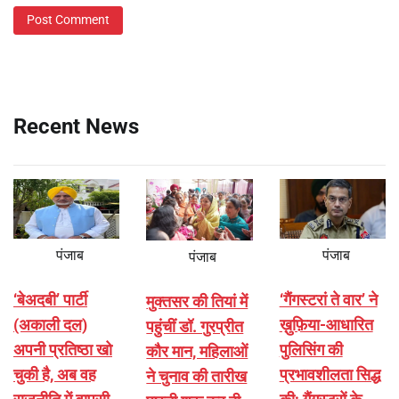
Recent News
पंजाब
पंजाब
पंजाब
‘बेअदबी’ पार्टी
‘गैंगस्टरां ते वार’ ने
मुक्तसर की तियां में
(अकाली दल)
ख़ुफ़िया-आधारित
पहुंचीं डॉ. गुरप्रीत
अपनी प्रतिष्ठा खो
पुलिसिंग की
कौर मान, महिलाओं
चुकी है, अब वह
प्रभावशीलता सिद्ध
ने चुनाव की तारीख