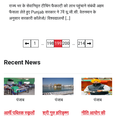
राज्य भर के सेवानिवृत टीचिंग फैकल्टी को लाभ पहुंचाने संबंधी अहम
फैसला लेते हुए Punjab सरकार ने 7वें यू.जी.सी. वेतनमान के
अनुसार सरकारी कॉलेजो/ विश्वद्यालयों […]
Posts
1
…
198
199
200
…
214
pagination
Recent News
पंजाब
पंजाब
पंजाब
आर्मी पब्लिक स्कूलों
श्री गुरु हरिकृष्ण
नीति आयोग की