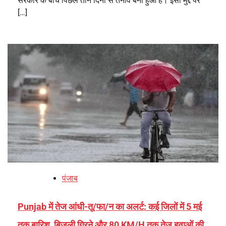
सरकार के बीच पिछले तीन दिनों से तनाव बना हुआ है। इसी मुद्दे पर
[…]
पंजाब
Punjab में तेज आंधी-तू/फा/न का अलर्ट: कई जिलों में 5 मई
तक बारिश, बिजली गिरने और 80 KM/H तक तेज हवाओं की